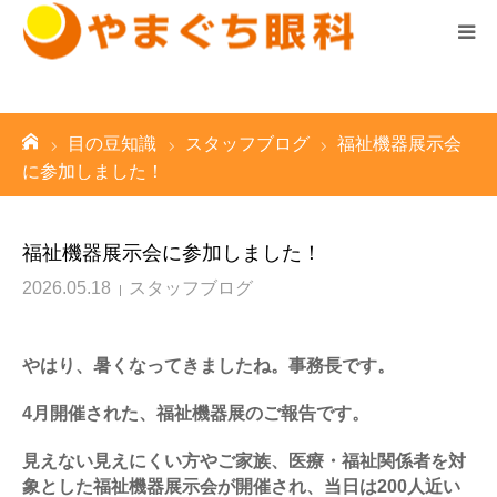
診察時間はこちら ▼
ホーム
ーム
目の豆知識
スタッフブログ
福祉機器展示会
診療案内
に参加しました！
医院案内
福祉機器展示会に参加しました！
スタッフ紹介
2026.05.18
スタッフブログ
求人情報
やはり、暑くなってきましたね。事務長です。
お知らせ
4月開催された、福祉機器展のご報告です。
見えない見えにくい方やご家族、医療・福祉関係者を対
院長の気まぐれブログ
象とした福祉機器展示会が開催され、当日は200人近い