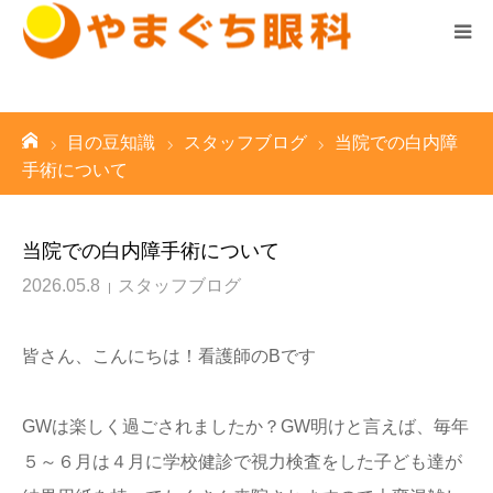
診察時間はこちら ▼
ホーム
ーム
目の豆知識
スタッフブログ
当院での白内障
診療案内
手術について
医院案内
当院での白内障手術について
スタッフ紹介
2026.05.8
スタッフブログ
求人情報
皆さん、こんにちは！看護師のBです
お知らせ
GWは楽しく過ごされましたか？GW明けと言えば、毎年
５～６月は４月に学校健診で視力検査をした子ども達が
院長の気まぐれブログ