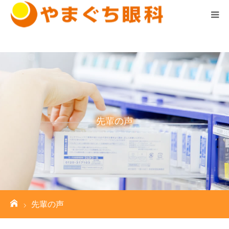
診察時間はこちら ▼
ホーム
診療案内
医院案内
先輩の声
スタッフ紹介
求人情報
お知らせ
ーム
先輩の声
院長の気まぐれブログ