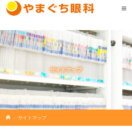
診察時間はこちら ▼
ホーム
診療案内
医院案内
サイトマップ
スタッフ紹介
求人情報
お知らせ
ーム
サイトマップ
院長の気まぐれブログ