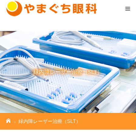
診察時間はこちら ▼
ホーム
診療案内
医院案内
緑内障レーザー治療（SLT）
スタッフ紹介
求人情報
お知らせ
ーム
緑内障レーザー治療（SLT）
院長の気まぐれブログ