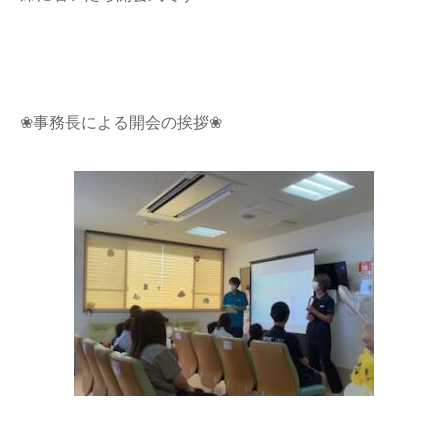
❀事務長による開会の挨拶❀